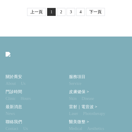
上一頁
1
2
3
4
下一頁
關於喬安
服務項目
About Us
Service
門診時間
皮膚健保
>
Clinic Hours
Skin Disease
最新消息
雷射｜電音波
>
News
Laser Phototherapy
聯絡我們
醫美微整
>
Contact Us
Medical Aesthetics