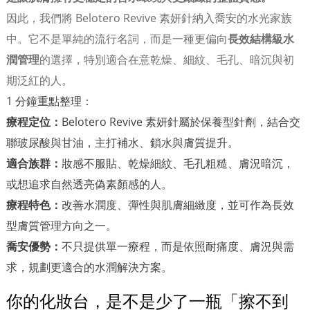
因此，我們將 Belotero Revive 素妍針納入喬安的水光家族
中。它不是單純的流行名詞，而是一種更偏向
長效結構級水
潤管理
的選擇，特別適合在意乾燥、細紋、毛孔、暗沉與初
期泛紅的人。
1 分鐘重點整理：
療程定位：
Belotero Revive 素妍針屬於保養型針劑，結合交
聯玻尿酸與甘油，主打補水、鎖水與膚質提升。
適合族群：
妝感不服貼、乾燥細紋、毛孔粗糙、膚況暗沉，
或想追求自然透亮偽素顏感的人。
療程特色：
改善水潤度、彈性與肌膚細緻度，並可作為長效
型膚質管理方向之一。
喬安優勢：
不只提供單一療程，而是依照耐痛度、膚況與需
求，規劃更適合的水潤解決方案。
你的化妝台，是不是少了一瓶「擦不到