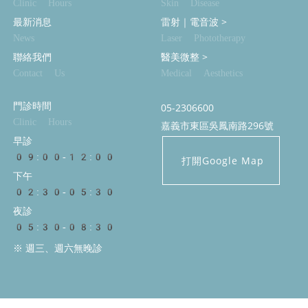
Clinic Hours
Skin Disease
最新消息
雷射｜電音波
>
News
Laser Phototherapy
聯絡我們
醫美微整
>
Contact Us
Medical Aesthetics
門診時間
05-2306600
Clinic Hours
嘉義市東區吳鳳南路296號
早診
09:00-12:00
打開Google Map
下午
02:30-05:30
夜診
05:30-08:30
※ 週三、週六無晚診