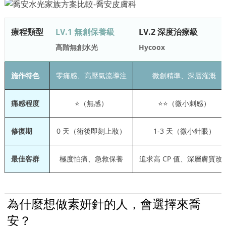
療程類型
LV.1 無創保養級
LV.2 深度治療級
高階無創水光
Hycoox
施作特色
零痛感、高壓氣流導注
微創精準、深層灌溉
痛感程度
⭐（無感）
⭐⭐（微小刺感）
修復期
0 天（術後即刻上妝）
1-3 天（微小針眼）
最佳客群
極度怕痛、急救保養
追求高 CP 值、深層膚質改
為什麼想做素妍針的人，會選擇來喬
安？