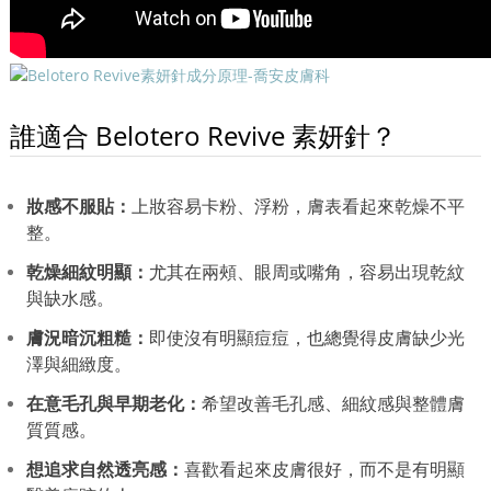
誰適合 Belotero Revive 素妍針？
妝感不服貼：
上妝容易卡粉、浮粉，膚表看起來乾燥不平
整。
乾燥細紋明顯：
尤其在兩頰、眼周或嘴角，容易出現乾紋
與缺水感。
膚況暗沉粗糙：
即使沒有明顯痘痘，也總覺得皮膚缺少光
澤與細緻度。
在意毛孔與早期老化：
希望改善毛孔感、細紋感與整體膚
質質感。
想追求自然透亮感：
喜歡看起來皮膚很好，而不是有明顯