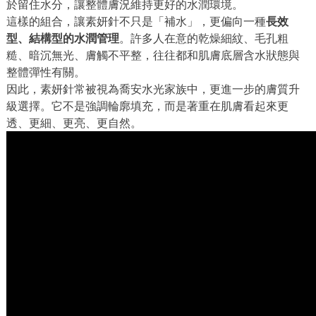
於留住水分，讓整體膚況維持更好的水潤環境。
這樣的組合，讓素妍針不只是「補水」，更偏向一種
長效
型、結構型的水潤管理
。許多人在意的乾燥細紋、毛孔粗
糙、暗沉無光、膚觸不平整，往往都和肌膚底層含水狀態與
整體彈性有關。
因此，素妍針常被視為喬安水光家族中，更進一步的膚質升
級選擇。它不是強調輪廓填充，而是著重在肌膚看起來更
透、更細、更亮、更自然。