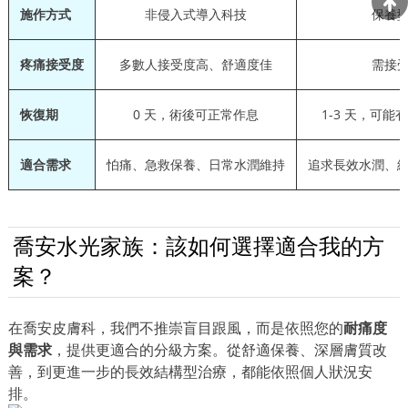
施作方式
非侵入式導入科技
保養
疼痛接受度
多數人接受度高、舒適度佳
需接
恢復期
0 天，術後可正常作息
1-3 天，可
適合需求
怕痛、急救保養、日常水潤維持
追求長效水潤、
喬安水光家族：該如何選擇適合我的方
案？
在喬安皮膚科，我們不推崇盲目跟風，而是依照您的
耐痛度
與需求
，提供更適合的分級方案。從舒適保養、深層膚質改
善，到更進一步的長效結構型治療，都能依照個人狀況安
排。