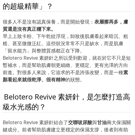
的超級精華」？
很多人不是沒有認真保養，而是開始發現：
表層擦再多，膚
質還是沒有真正穩下來。
早上上妝卡粉、下午乾紋浮現，卸妝後肌膚看起來暗沉、粗
糙、甚至微微泛紅。這些狀況常常不只是缺水，而是肌膚
「留水能力」與整體質感都正在下降。
Belotero Revive 素妍針之所以受到歡迎，就在於它不只是短
暫補水，而是幫助肌膚朝更細緻、更穩定、更有光澤的方向
前進。對很多人來說，它追求的不是誇張改變，而是一種
素
顏看起來就很乾淨、很有精神
的狀態。
Belotero Revive 素妍針，是怎麼打造高
級水光感的？
Belotero Revive 素妍針結合了
交聯玻尿酸
與
甘油
兩大保濕關
鍵成分。前者幫助肌膚建立更穩定的保濕支撐，後者則有助