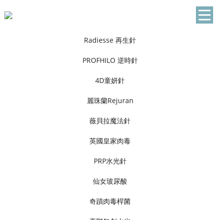
Radiesse 再生針
PROFHILO 逆時針
4D童妍針
麗珠蘭Rejuran
薇貝拉魔法針
英國皇家肉毒
PRP水光針
仙女玻尿酸
奇蹟肉毒桿菌