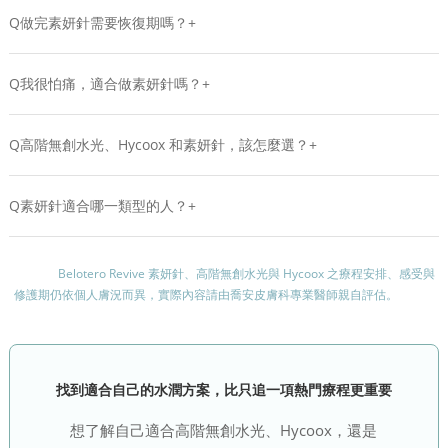
Q
做完素妍針需要恢復期嗎？+
Q
我很怕痛，適合做素妍針嗎？+
Q
高階無創水光、Hycoox 和素妍針，該怎麼選？+
Q
素妍針適合哪一類型的人？+
Belotero Revive 素妍針、高階無創水光與 Hycoox 之療程安排、感受與
修護期仍依個人膚況而異，實際內容請由喬安皮膚科專業醫師親自評估。
找到適合自己的水潤方案，比只追一項熱門療程更重要
想了解自己適合高階無創水光、Hycoox，還是