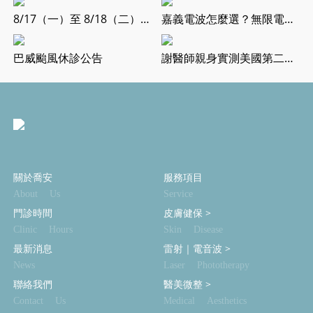
8/17（一）至 8/18（二）門診異動···
嘉義電波怎麼選？無限電波、音波拉提差在哪
巴威颱風休診公告
謝醫師親身實測美國第二代音波極透+全紀錄
關於喬安
服務項目
About Us
Service
門診時間
皮膚健保
>
Clinic Hours
Skin Disease
最新消息
雷射｜電音波
>
News
Laser Phototherapy
聯絡我們
醫美微整
>
Contact Us
Medical Aesthetics